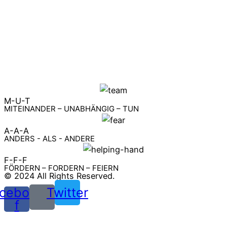
M-U-T
MITEINANDER – UNABHÄNGIG – TUN
A-A-A
ANDERS - ALS - ANDERE
F-F-F
FÖRDERN – FORDERN – FEIERN
© 2024 All Rights Reserved.
cebook-
Twitter
f